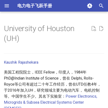
电力电子飞跃手册
正
在
University of Houston
City University of Hong Kong
University of Alberta (Alberta)
AAlborg University (AAU)
Aston University, UK
apple
涵东的序
初
(UH)
始
The University of Hong Kong
University of New Brunswick
Eindhoven University of
University of Bath, UK
google
Richard Bass 奖得主
(Brunswick)
Technology
化
Hong Kong University of
University of Birmingham, UK
Lucid
updates
搜
Science and Technology
Carleton University (Carleton)
Kaushik Rajashekara
University of Cardiff, UK
mps
索
美国工程院院士，IEEE Fellow，印度人，1984年
Concordia University
引
PhD@Indian Institute of Science，曾在 Delphi, Rolls-
(Concordia)
Imperial College London, UK
tesla
Royce等公司有超过二十年工作经历，曾在UTD任教4年，
擎
于2016年加入UH，研究领域主要为电动汽车， 电机控制
Lakehead University
Loughborough University, UK
texas instruments
等。中国学生不少。其名下实验室：
Power Electronics,
(Lakehead)
Microgrids & Subsea Electrical Systems Center
University of Cambridge, UK