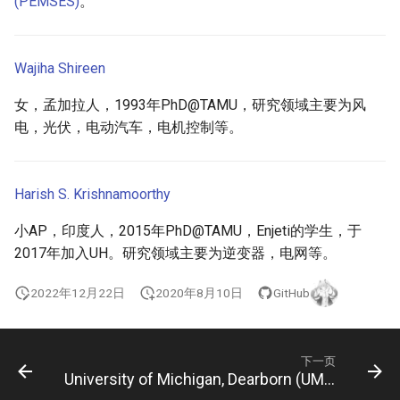
(PEMSES)
。
Memorial University of
Newfoundland (MUN)
University of Bristol, UK
Wajiha Shireen
McMaster University (Mac)
University of Edinburgh, UK
女，孟加拉人，1993年PhD@TAMU，研究领域主要为风
University of Manitoba
University of Glasgow, UK
电，光伏，电动汽车，电机控制等。
(Manitoba)
University of Nottingham, UK
McGill University (McGill)
Harish S. Krishnamoorthy
University of Oxford
Ontario Tech University
小AP，印度人，2015年PhD@TAMU，Enjeti的学生，于
(OntarioTech)
University of Sheffield, UK
2017年加入UH。研究领域主要为逆变器，电网等。
Queen’s University (Queens)
University of York
2022年12月22日
2020年8月10日
GitHub
Toronto Metropolitan
University (TorontoMU)
下一页
University of Michigan, Dearborn (UM-Dearborn)
Simon Fraser University (SFU)